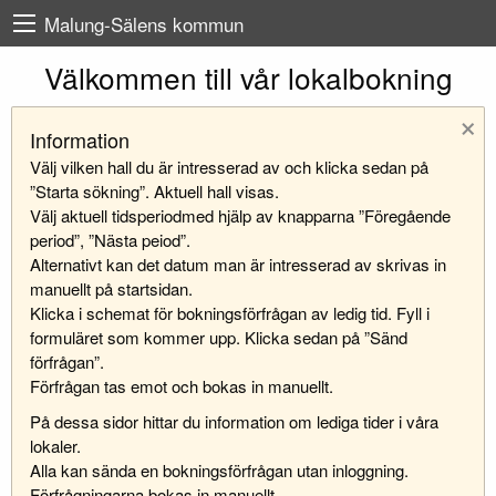
Malung-Sälens kommun
Välkommen till vår lokalbokning
×
Information
Välj vilken hall du är intresserad av och klicka sedan på
”Starta sökning”. Aktuell hall visas.
Välj aktuell tidsperiodmed hjälp av knapparna ”Föregående
period”, ”Nästa peiod”.
Alternativt kan det datum man är intresserad av skrivas in
manuellt på startsidan.
Klicka i schemat för bokningsförfrågan av ledig tid. Fyll i
formuläret som kommer upp. Klicka sedan på ”Sänd
förfrågan”.
Förfrågan tas emot och bokas in manuellt.
På dessa sidor hittar du information om lediga tider i våra
lokaler.
Alla kan sända en bokningsförfrågan utan inloggning.
Förfrågningarna bokas in manuellt.