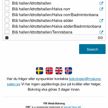
Blå hallen/Idrottshallen
Blå hallen/Idrottshallen/Halva norr
Blå hallen/Idrottshallen/Halva norr/Badmintonbana
Blå hallen/Idrottshallen/Halva söder
Blå hallen/Idrottshallen/Halva söder/Badmintonbana
Blå hallen/Idrottshallen/Tennisbana
Galleri Grönland
0
/
0
Grönlandsparkens scen
Ishallen/Isrinken
Search
Ishallen/Teorirummet
Jofahallen/Idrottshallen
Jofahallen/Idrottshallen/Badminton-Tennisbana
Malungsforsskola/Gymnastiksalen
Simhallen/Konferensrum
Har du frågor eller synpunkter kontakta
bokningen@malung-
salen.se
Sälenhallen/Idrottshallen
Vi har ingen upplåsnings jour på kvällar eller helger.
Bokning ska göras 3 dagar innan.
Sälenhallen/Idrottshallen med musik
Sälenhallen/Idrottshallen/Halva väster (musik)
Sälenhallen/Idrottshallen/Halva väster
FRI
Webb-Bokning
(musik)/Badmintonbana 1
®
FRI
is a registrered trademark of
Idavall Data AB
.